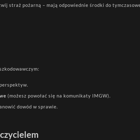
zwij straż pożarną – mają odpowiednie środki do tymczasow
odszkodowawczym:
 perspektyw.
owe
(możesz powołać się na komunikaty IMGW).
anowić dowód w sprawie.
ieczycielem