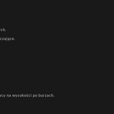
ych.
czające.
acy na wysokości po burzach.