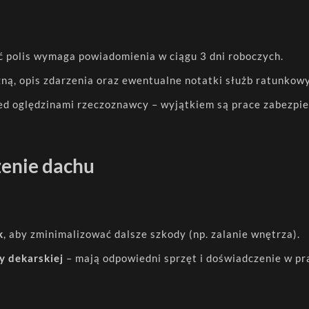
 polis wymaga powiadomienia w ciągu 3 dni roboczych.
zną, opis zdarzenia oraz ewentualne notatki służb ratunkow
ed oględzinami rzeczoznawcy – wyjątkiem są prace zabezpie
zenie dachu
k
, aby zminimalizować dalsze szkody (np. zalanie wnętrza).
y dekarskiej
– mają odpowiedni sprzęt i doświadczenie w pr