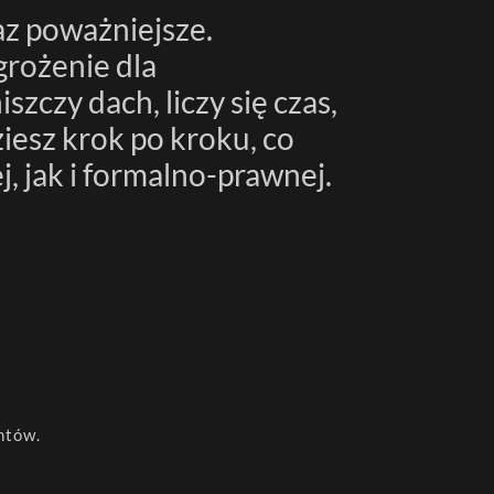
grożenie dla
zczy dach, liczy się czas,
iesz krok po kroku, co
, jak i formalno-prawnej.
ntów.