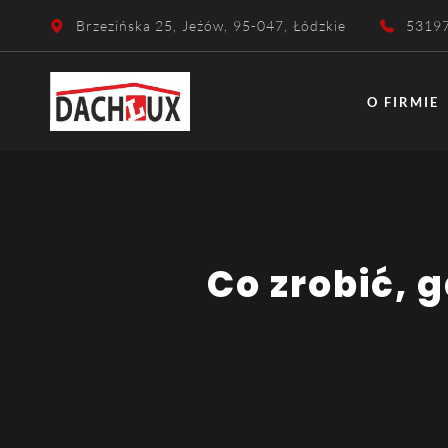
Brzezińska 25
,
Jeżów
,
95-047
,
Łódzkie
5319
O FIRMIE
Co zrobić, gdy wichura zerwie dach? Prawne i