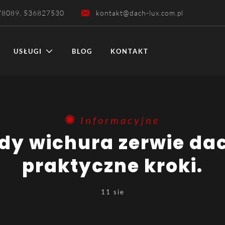
78089, 536827530
kontakt@dach-lux.com.pl
USŁUGI
BLOG
KONTAKT
Informacyjne
praktyczne kroki.
11 sie