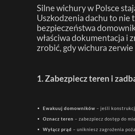
Silne wichury w Polsce stają się coraz częstsze, a ich skutki – coraz poważniejsze.
Uszkodzenia dachu to nie t
bezpieczeństwa domowników 
właściwa dokumentacja i z
zrobić, gdy wichura zerwie
1. Zabezpiecz teren i zad
Ewakuuj domowników
– jeśli konstrukc
Oznacz teren
– zabezpiecz dostęp do mie
Wyłącz prąd
– unikniesz zagrożenia poż