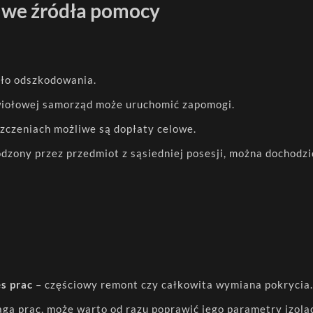
żliwe źródła pomocy
ło odszkodowania.
wiołowej samorząd może uruchomić zapomogi.
szczeniach możliwe są dopłaty celowe.
odzony przez przedmiot z sąsiedniej posesji, można dochodzi
s prac
– częściowy remont czy całkowita wymiana pokrycia.
a prac, może warto od razu poprawić jego parametry izolac