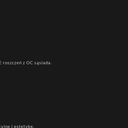
ć roszczeń z OC sąsiada.
yjne i estetykę.