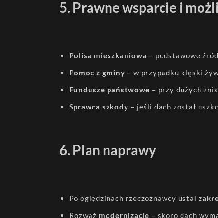
5. Prawne wsparcie i mo
Polisa mieszkaniowa
– podstawowe źród
Pomoc z gminy
– w przypadku klęski ży
Fundusze państwowe
– przy dużych zni
Sprawca szkody
– jeśli dach został uszk
6. Plan naprawy
Po oględzinach rzeczoznawcy ustal
zakre
Rozważ
modernizację
– skoro dach wymag