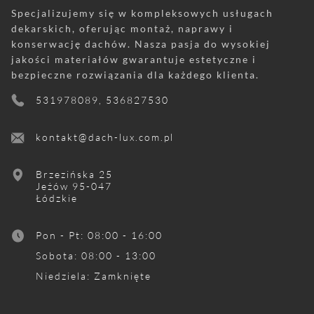
Specjalizujemy się w kompleksowych usługach
dekarskich, oferując montaż, naprawy i
konserwację dachów. Nasza pasja do wysokiej
jakości materiałów gwarantuje estetyczne i
bezpieczne rozwiązania dla każdego klienta.
531978089, 536827530
kontakt@dach-lux.com.pl
Brzezińska 25
Jeżów
95-047
Łódzkie
Pon - Pt
:
08:00 - 16:00
Sobota
:
08:00 - 13:00
Niedziela
:
Zamknięte