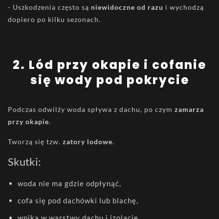
- Uszkodzenia często są
niewidoczne od razu
i wychodzą
dopiero po kilku sezonach.
2️. Lód przy okapie i cofanie
się wody pod pokrycie
Podczas odwilży woda spływa z dachu, po czym
zamarza
przy okapie
.
Tworzą się tzw.
zatory lodowe
.
Skutki:
woda nie ma gdzie odpłynąć,
cofa się pod dachówki lub blachę,
wnika w warstwy dachu i izolację.